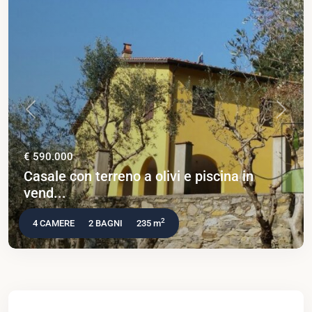
Previous
Next
€ 590.000
Casale con terreno a olivi e piscina in
vend...
2
4 CAMERE
2 BAGNI
235 m