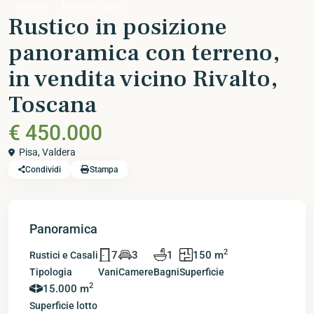
Vendita
Rustici e Casali
Rustico in posizione
panoramica con terreno,
in vendita vicino Rivalto,
Toscana
€ 450.000
Pisa
,
Valdera
Condividi
Stampa
Panoramica
2
7
3
1
150 m
Rustici e Casali
Tipologia
Vani
Camere
Bagni
Superficie
2
15.000 m
Superficie lotto