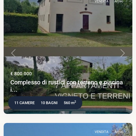
VENDITA
Attivo
Previous
Next
€ 800.000
Complesso di rustici con terreno e piscina
i...
2
11 CAMERE
10 BAGNI
560 m
VENDITA
Attivo